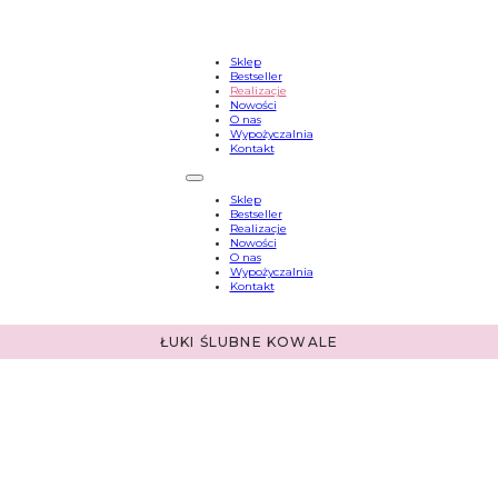
Sklep
Bestseller
Realizacje
Nowości
O nas
Wypożyczalnia
Kontakt
Sklep
Bestseller
Realizacje
Nowości
O nas
Wypożyczalnia
Kontakt
ŁUKI ŚLUBNE KOWALE