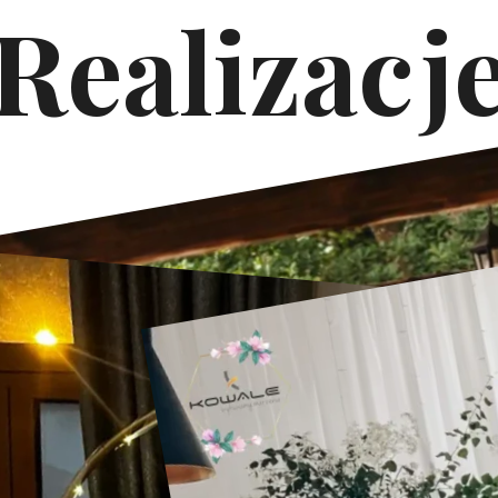
Realizacj
Łuki Ślubne Kowale