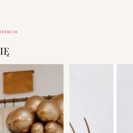
OFERCIE
IĘ
s}
{product_badges}