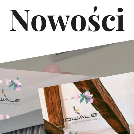
Nowości
Łuki Ślubne Kowale