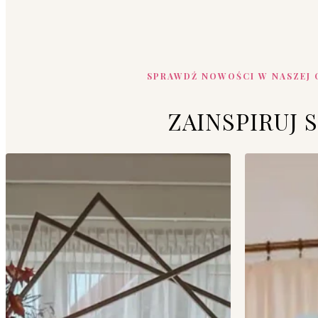
SPRAWDŹ NOWOŚCI W NASZEJ 
ZAINSPIRUJ S
{product_badges}
{product_badge