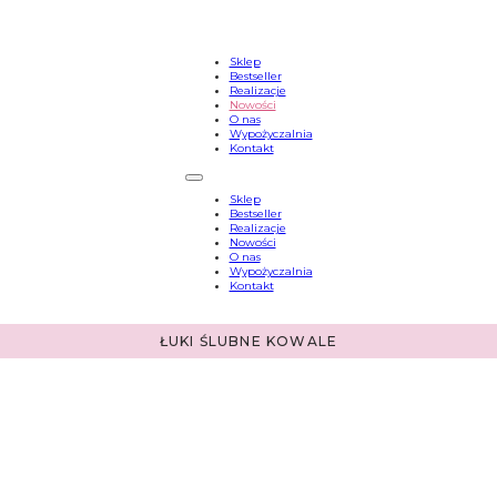
Sklep
Bestseller
Realizacje
Nowości
O nas
Wypożyczalnia
Kontakt
Sklep
Bestseller
Realizacje
Nowości
O nas
Wypożyczalnia
Kontakt
ŁUKI ŚLUBNE KOWALE