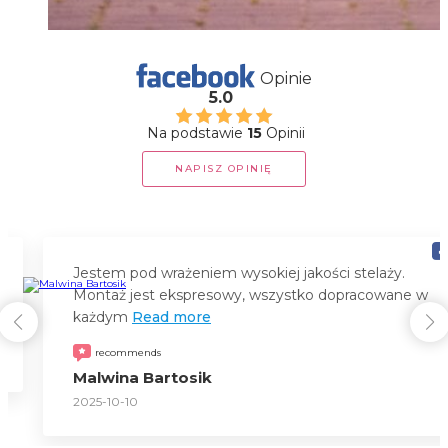
Opinie
5.0
Na podstawie
15
Opinii
NAPISZ OPINIĘ
Polecam serdecznie ☺️. Wzorowy kontakt, szybka
realizacja i bardzo dobre wykonanie!
recommends
Edyta Średzińska
2025-09-29