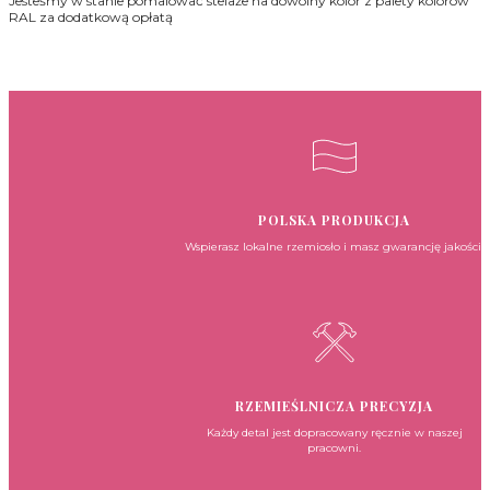
Jesteśmy w stanie pomalować stelaże na dowolny kolor z palety kolorów
210x150
RAL za dodatkową opłatą
POLSKA PRODUKCJA
Wspierasz lokalne rzemiosło i masz gwarancję jakości.
RZEMIEŚLNICZA PRECYZJA
Każdy detal jest dopracowany ręcznie w naszej
pracowni.