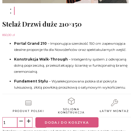
Stelaż Drzwi duże 210×150
850,00
zł
Portal Grand 210
– Imponująca szerokość 150 cm zapewniająca
idealne proporcje tła dla Nowożeńców oraz spektakularnych wejść.
Konstrukcja Walk-Through
– Inteligentny system z odkręcaną
dolną poprzeczką, przekształcający ściankę w funkcjonalną bramę
ceremonialną.
Fundament Stylu
– Wyselekcjonowana polska stal pokryta
luksusową, złotą powłoką proszkową o satynowym wykończeniu.
SOLIDNA
PRODUKT POLSKI
ŁATWY MONTAŻ
KONSTRUKCJA
ilość
DODAJ DO KOSZYKA
Stelaż
Drzwi
duże