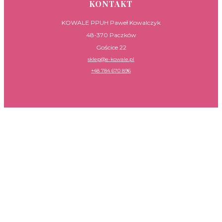
KONTAKT
KOWALE PPUH Paweł Kowalczyk
48-370 Paczków
Gościce 22
sklep@e-kowale.pl
+48 784 670 896
PRZYDATNE LINKI
Bestsellery
Nowości
Sklep
Polityka prywatności
Regulamin
Zwroty i reklamacje
Czas realizacji